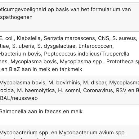
oticumgevoeligheid op basis van het formularium van
ispathogenen
E. coli, Klebsiella, Serratia marcescens, CNS, S. aureus,
tiae, S. uberis, S. dysgalactiae, Enterococcen,
bacterium bovis, Peptococcus indolicus/Trueperella
es, Mycoplasma bovis, Mycoplasma spp., Prototheca s
 en BlaZ aan in melk en tankmelk
Mycoplasma bovis, M. bovirhinis, M. dispar, Mycoplasma
tocida, M. haemolytica, H. somni, Coronavirus, RSV en 
n BAL/neusswab
Salmonella aan in faeces en melk
Mycobacterium spp. en Mycobacterium avium spp.