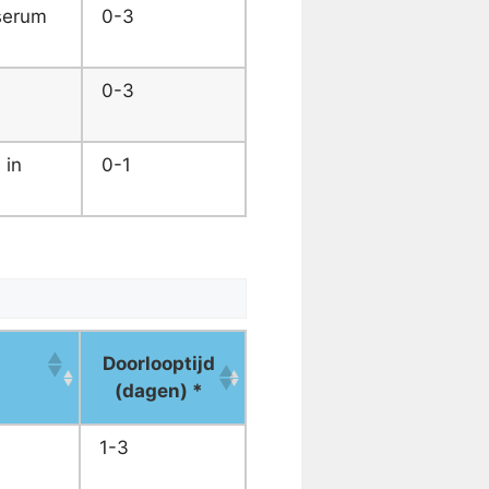
 serum
0-3
0-3
 in
0-1
Doorlooptijd
(dagen) *
1-3