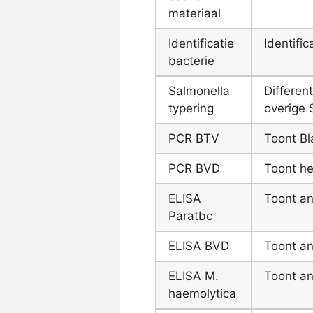
materiaal
Identificatie
Identifi
bacterie
Salmonella
Different
typering
overige 
PCR BTV
Toont Bl
PCR BVD
Toont he
ELISA
Toont an
Paratbc
ELISA BVD
Toont an
ELISA M.
Toont an
haemolytica