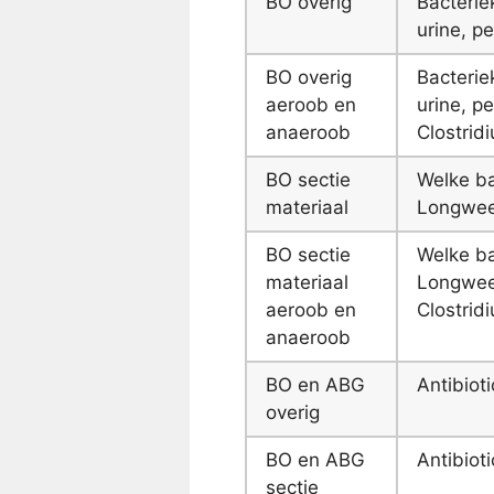
BO overig
Bacteri
urine, pe
BO overig
Bacteri
aeroob en
urine, p
anaeroob
Clostrid
BO sectie
Welke ba
materiaal
Longwee
BO sectie
Welke ba
materiaal
Longweef
aeroob en
Clostrid
anaeroob
BO en ABG
Antibiot
overig
BO en ABG
Antibiot
sectie