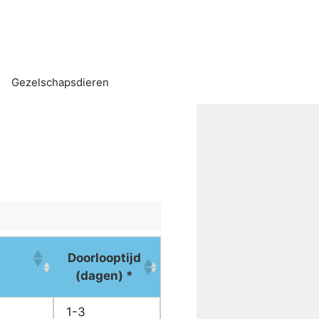
Gezelschapsdieren
Doorlooptijd
(dagen) *
1-3