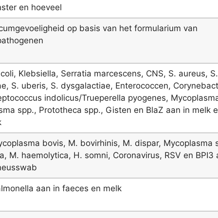
ster en hoeveel
icumgevoeligheid op basis van het formularium van
spathogenen
 coli, Klebsiella, Serratia marcescens, CNS, S. aureus, S.
ae, S. uberis, S. dysgalactiae, Enterococcen, Corynebac
eptococcus indolicus/Trueperella pyogenes, Mycoplasma
ma spp., Prototheca spp., Gisten en BlaZ aan in melk 
k
coplasma bovis, M. bovirhinis, M. dispar, Mycoplasma s
a, M. haemolytica, H. somni, Coronavirus, RSV en BPI3 
neusswab
lmonella aan in faeces en melk