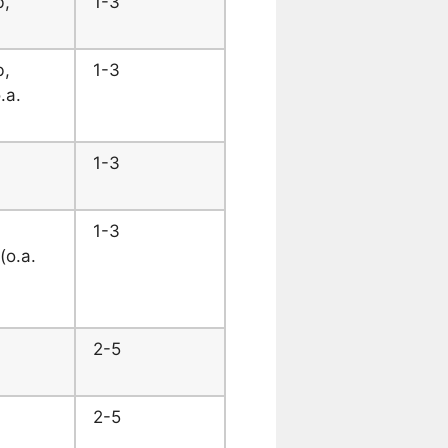
b,
1-3
b,
1-3
.a.
1-3
1-3
(o.a.
2-5
2-5