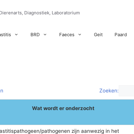
Dierenarts, Diagnostiek, Laboratorium
stitis
BRD
Faeces
Geit
Paard
en
Zoeken:
Wat wordt er onderzocht
stitispathogeen/pathogenen zijn aanwezig in het