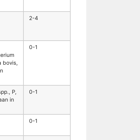
2-4
0-1
terium
 bovis,
en
pp., P,
0-1
aan in
0-1