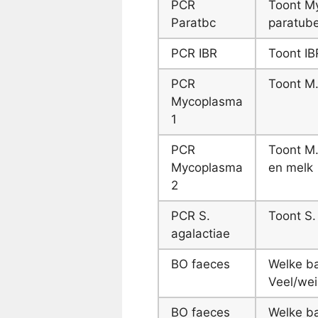
PCR
Toont M
Paratbc
paratube
PCR IBR
Toont IB
PCR
Toont M.
Mycoplasma
1
PCR
Toont M.
Mycoplasma
en melk
2
PCR S.
Toont S.
agalactiae
BO faeces
Welke ba
Veel/wein
BO faeces
Welke ba