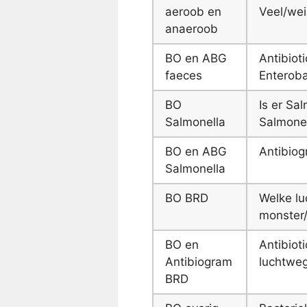
aeroob en
Veel/wein
anaeroob
BO en ABG
Antibiot
faeces
Enteroba
BO
Is er Sa
Salmonella
Salmone
BO en ABG
Antibiog
Salmonella
BO BRD
Welke lu
monster
BO en
Antibiot
Antibiogram
luchtweg
BRD