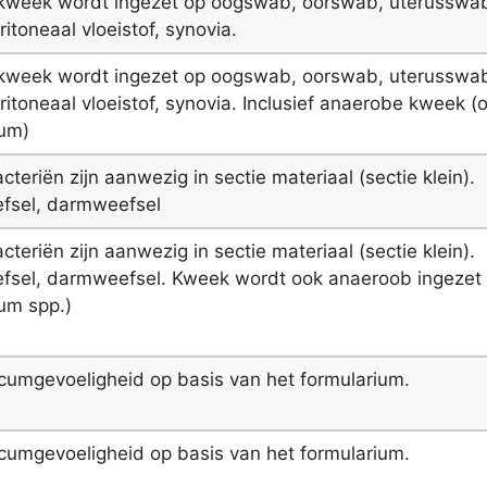
ekweek wordt ingezet op oogswab, oorswab, uterusswa
ritoneaal vloeistof, synovia.
ekweek wordt ingezet op oogswab, oorswab, uterusswa
eritoneaal vloeistof, synovia. Inclusief anaerobe kweek (o
ium)
cteriën zijn aanwezig in sectie materiaal (sectie klein).
fsel, darmweefsel
cteriën zijn aanwezig in sectie materiaal (sectie klein).
sel, darmweefsel. Kweek wordt ook anaeroob ingezet 
ium spp.)
icumgevoeligheid op basis van het formularium.
icumgevoeligheid op basis van het formularium.