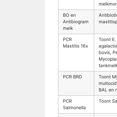
melkmon
BO en
Antibiot
Antibiogram
mastiti
melk
PCR
Toont E.
Mastitis 16x
agalacti
bovis, P
Mycoplas
tankmel
PCR BRD
Toont My
multocid
BAL en 
PCR
Toont Sa
Salmonella