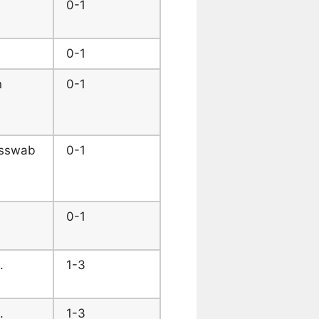
0-1
0-1
n
0-1
usswab
0-1
0-1
.
1-3
.
1-3