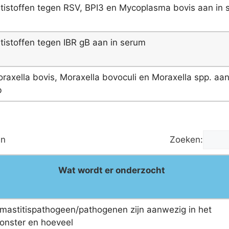
tistoffen tegen RSV, BPI3 en Mycoplasma bovis aan in
tistoffen tegen IBR gB aan in serum
raxella bovis, Moraxella bovoculi en Moraxella spp. aan
b
en
Zoeken:
Wat wordt er onderzocht
mastitispathogeen/pathogenen zijn aanwezig in het
nster en hoeveel