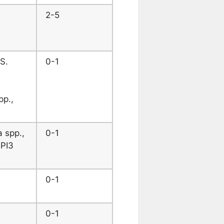
2-5
 S.
0-1
pp.,
 spp.,
0-1
BPI3
0-1
0-1