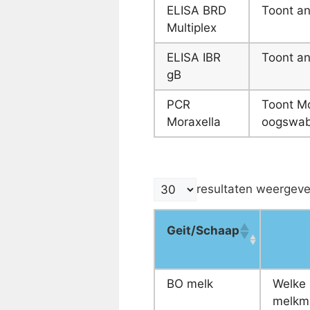
ELISA BRD
Toont an
Multiplex
ELISA IBR
Toont an
gB
PCR
Toont Mo
Moraxella
oogswa
resultaten weergev
Geit/Schaap
BO melk
Welke 
melkmo