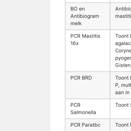
BO en
Antibi
Antibiogram
mastit
melk
PCR Mastitis
Toont 
16x
agalac
Coryne
pyogen
Gisten
PCR BRD
Toont 
P, mul
aan i
PCR
Toont 
Salmonella
PCR Paratbc
Toont 