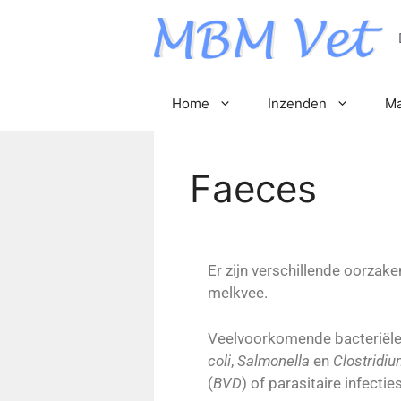
Home
Inzenden
Ma
Faeces
Er zijn verschillende oorzake
melkvee.
Veelvoorkomende bacteriële
coli
,
Salmonella
en
Clostridiu
(
BVD
) of parasitaire infecti