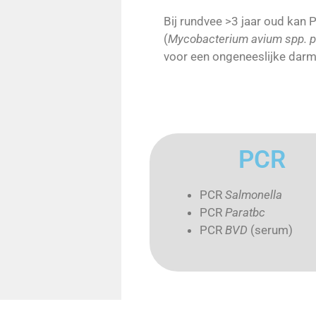
Bij rundvee >3 jaar oud kan 
(
Mycobacterium avium spp. p
voor een ongeneeslijke darmi
PCR
PCR
Salmonella
PCR
Paratbc
PCR
BVD
(serum)