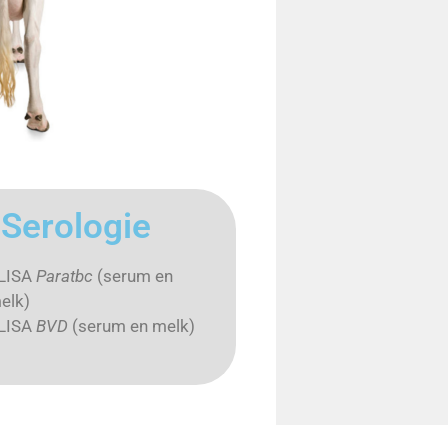
Serologie
LISA
Paratbc
(serum en
elk)
LISA
BVD
(serum en melk)