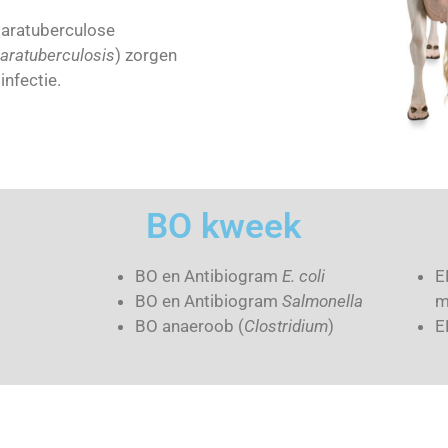
Paratuberculose
aratuberculosis
) zorgen
nfectie.
BO kweek
BO en Antibiogram
E. coli
E
BO en Antibiogram
Salmonella
m
BO anaeroob (
Clostridium
)
E