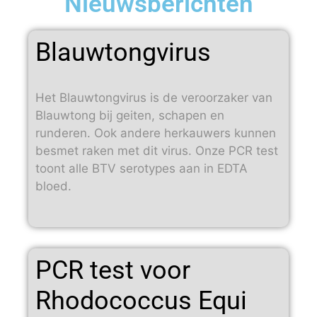
Nieuwsberichten
Blauwtongvirus
Het Blauwtongvirus is de veroorzaker van
Blauwtong bij geiten, schapen en
runderen. Ook andere herkauwers kunnen
besmet raken met dit virus. Onze PCR test
toont alle BTV serotypes aan in EDTA
bloed.
PCR test voor
Rhodococcus Equi