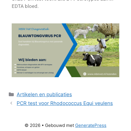
EDTA bloed.
Artikelen en publicaties
PCR test voor Rhodococcus Equi veulens
© 2026
• Gebouwd met
GeneratePress