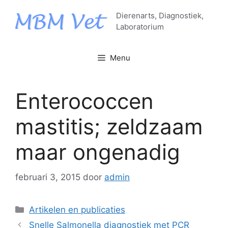
Ga
Dierenarts, Diagnostiek,
naar
Laboratorium
de
inhoud
Menu
Enterococcen
mastitis; zeldzaam
maar ongenadig
februari 3, 2015
door
admin
Categorieën
Artikelen en publicaties
Snelle Salmonella diagnostiek met PCR